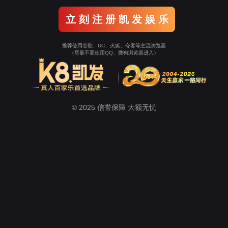
立 刻 注 册 凯 发 娱 乐
推荐使用谷歌、UC、火狐、夸客等主流浏览器
（尽量不要使用QQ、搜狗浏览器进入）
© 2025 信誉保障 大额无忧